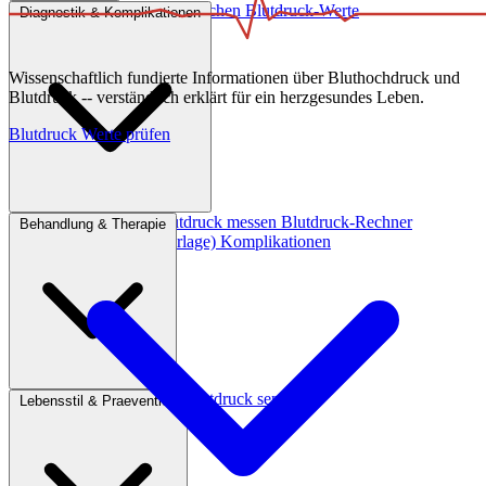
Was ist Bluthochdruck?
Ursachen
Blutdruck-Werte
Diagnostik & Komplikationen
Wissenschaftlich fundierte Informationen über Bluthochdruck und
Blutdruck -- verständlich erklärt für ein herzgesundes Leben.
Blutdruck Werte prüfen
Symptome erkennen
Blutdruck messen
Blutdruck-Rechner
Behandlung & Therapie
Blutdruckpass (Druckvorlage)
Komplikationen
Medikamente
Hausmittel
Blutdruck senken
Lebensstil & Praevention